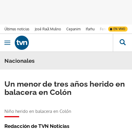
Últimas noticias
José Raúl Mulino
Cepanim
Ifarhu
Fenómeno de El Ni
EN VIVO
Ir al contenido
Obrir navegació
Nacionales
Un menor de tres años herido en
balacera en Colón
Niño herido en balacera en Colón
Redacción de TVN Noticias