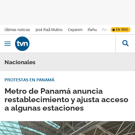
Últimas noticias
José Raúl Mulino
Cepanim
Ifarhu
Fenómeno de El Ni
EN VIVO
Ir al contenido
Obrir navegació
Nacionales
PROTESTAS EN PANAMÁ
Metro de Panamá anuncia
restablecimiento y ajusta acceso
a algunas estaciones