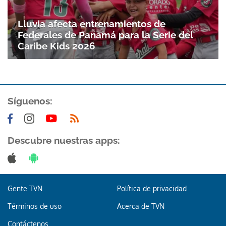
Gracias por suscribirte a nuestro boletín.
Lluvia afecta entrenamientos de
Federales de Panamá para la Serie del
ACEPTAR
Caribe Kids 2026
Síguenos:
Descubre nuestras apps:
Gente TVN
Política de privacidad
Términos de uso
Acerca de TVN
Contáctenos