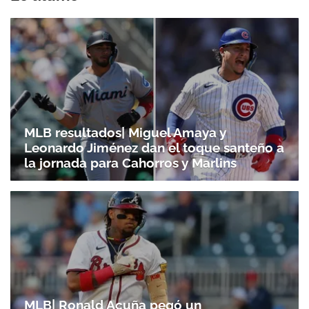
MLB resultados| Miguel Amaya y
Leonardo Jiménez dan el toque santeño a
la jornada para Cahorros y Marlins
MLB| Ronald Acuña pegó un