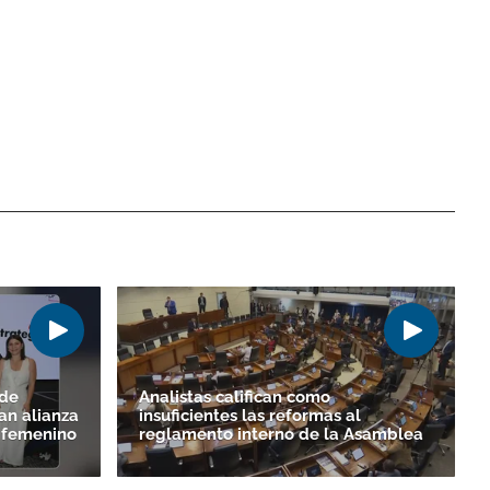
 de
Analistas califican como
an alianza
insuficientes las reformas al
o femenino
reglamento interno de la Asamblea