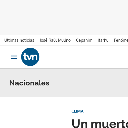
Últimas noticias
José Raúl Mulino
Cepanim
Ifarhu
Fenóme
Ir al contenido
Obrir navegació
Nacionales
CLIMA
Un muerto