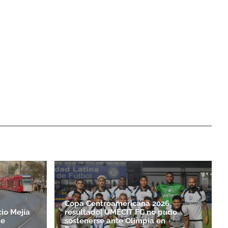
Copa Centroamericana 2026
io Mejía
resultado| UMECIT FC no pudo
de
sostenerse ante Olimpia en