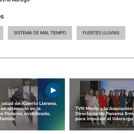
os
ACEPTAR
SISTEMA DE MAL TIEMPO
FUERTES LLUVIAS
 salud de Alberto Llerena,
 en altercado en la
TVN Media y la Asociación
de Panamá, es delicado,
Directoras de Panamá firm
familia
para impulsar el liderazg