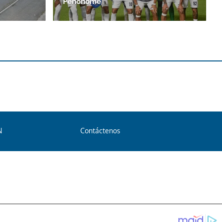
Penonomé
N
Contáctenos