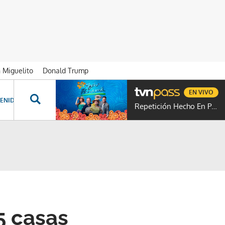
n Miguelito
Donald Trump
EN VIVO
ENIDOS ESPECIALES
NOVELAS
PROGRAMAS
GENTE TVN
PROG
Repetición Hecho En Panamá
5 casas