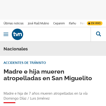
Últimas noticias
José Raúl Mulino
Cepanim
Ifarhu
Fenómeno de El Ni
EN VIVO
Ir al contenido
Obrir navegació
Nacionales
ACCIDENTES DE TRÁNSITO
Madre e hija mueren
atropelladas en San Miguelito
Madre e hija de 7 años mueren atropelladas en la vía
Domingo Díaz
/
Luis Jiménez