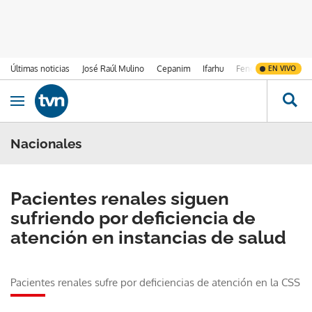
Últimas noticias
José Raúl Mulino
Cepanim
Ifarhu
Fenómeno de El Ni
EN VIVO
Ir al contenido
Obrir navegació
Nacionales
Pacientes renales siguen
sufriendo por deficiencia de
atención en instancias de salud
Pacientes renales sufre por deficiencias de atención en la CSS