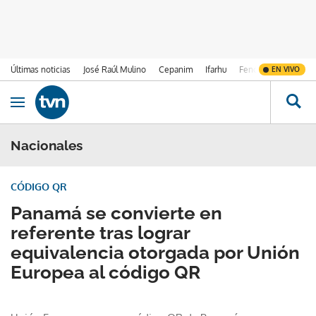
Últimas noticias
José Raúl Mulino
Cepanim
Ifarhu
Fenómeno de El Ni
EN VIVO
Ir al contenido
Obrir navegació
Nacionales
CÓDIGO QR
Panamá se convierte en
referente tras lograr
equivalencia otorgada por Unión
Europea al código QR