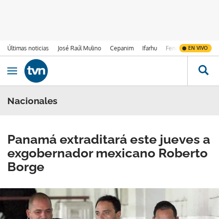
Últimas noticias
José Raúl Mulino
Cepanim
Ifarhu
Fenómeno de El Ni
EN VIVO
Ir al contenido
Obrir navegació
Nacionales
Panamá extraditará este jueves a
exgobernador mexicano Roberto
Borge