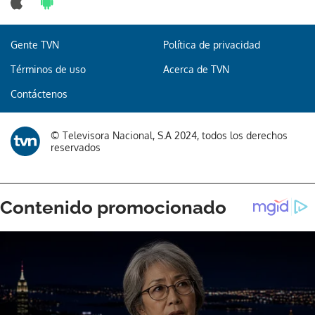
Gente TVN
Política de privacidad
Gracias por suscribirte a nuestro boletín.
Términos de uso
Acerca de TVN
Contáctenos
ACEPTAR
© Televisora Nacional, S.A 2024, todos los derechos
reservados