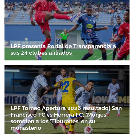
LPF presenta Portal de Transparencia a
sus 24 clubes afiliados
LPF Torneo Apertura 2026 resultado| San
Francisco FC vs Herrera FC: 'Monjes'
someten a los 'Tiburones' en su
monasterio