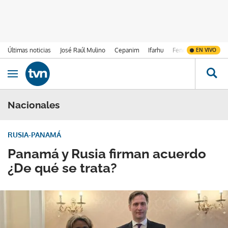
Últimas noticias
José Raúl Mulino
Cepanim
Ifarhu
Fenómeno de El Ni
EN VIVO
Ir al contenido
Obrir navegació
Nacionales
RUSIA-PANAMÁ
Panamá y Rusia firman acuerdo
¿De qué se trata?