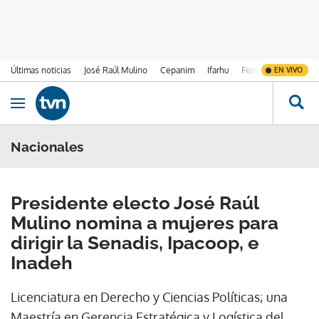
Últimas noticias
José Raúl Mulino
Cepanim
Ifarhu
Fenómeno de El Ni
EN VIVO
Ir al contenido
Obrir navegació
Nacionales
Presidente electo José Raúl
Mulino nomina a mujeres para
dirigir la Senadis, Ipacoop, e
Inadeh
Licenciatura en Derecho y Ciencias Políticas; una
Maestría en Gerencia Estratégica y Logística del