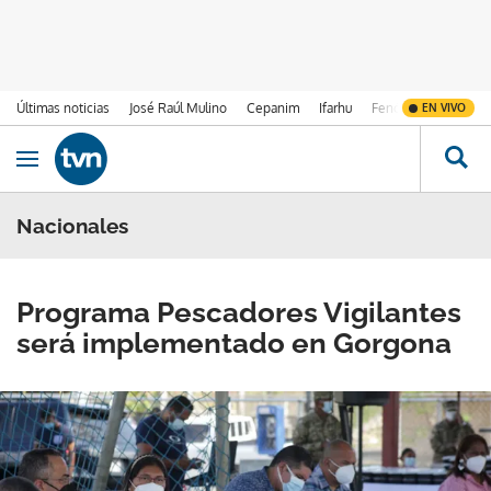
Últimas noticias
José Raúl Mulino
Cepanim
Ifarhu
Fenómeno de El Ni
EN VIVO
Ir al contenido
Obrir navegació
Nacionales
Programa Pescadores Vigilantes
será implementado en Gorgona