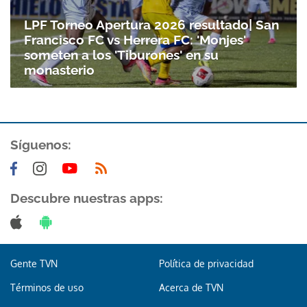
LPF Torneo Apertura 2026 resultado| San
Francisco FC vs Herrera FC: 'Monjes'
someten a los 'Tiburones' en su
monasterio
Síguenos:
Descubre nuestras apps:
Gente TVN
Política de privacidad
Términos de uso
Acerca de TVN