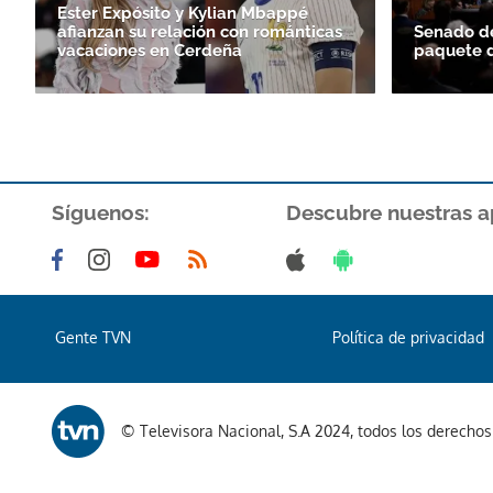
Ester Expósito y Kylian Mbappé
afianzan su relación con románticas
Senado d
vacaciones en Cerdeña
paquete d
Síguenos:
Descubre nuestras a
Gente TVN
Política de privacidad
© Televisora Nacional, S.A 2024, todos los derecho