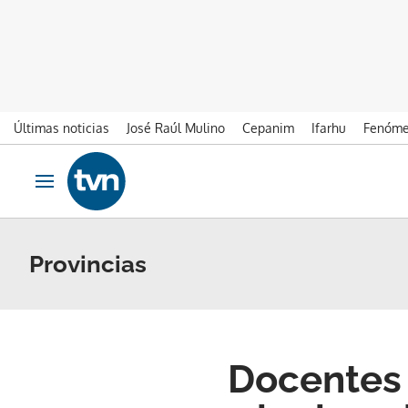
Últimas noticias
José Raúl Mulino
Cepanim
Ifarhu
Fenóme
Ir al contenido
Obrir navegació
Provincias
Docentes 