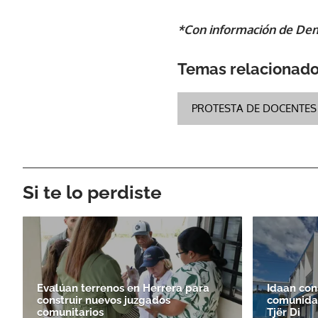
*Con información de Dem
Temas relacionad
PROTESTA DE DOCENTES
Si te lo perdiste
Evalúan terrenos en Herrera para
Idaan con
construir nuevos juzgados
comunida
comunitarios
Tjër Di