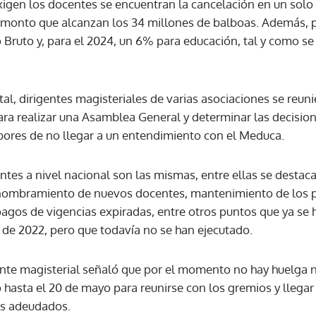
xigen los docentes se encuentran la cancelación en un solo
n monto que alcanzan los 34 millones de balboas. Además, p
 Bruto y, para el 2024, un 6% para educación, tal y como se
tal, dirigentes magisteriales de varias asociaciones se reuni
ra realizar una Asamblea General y determinar las decisi
bores de no llegar a un entendimiento con el Meduca.
entes a nivel nacional son las mismas, entre ellas se desta
 nombramiento de nuevos docentes, mantenimiento de los pl
 pagos de vigencias expiradas, entre otros puntos que ya se
 de 2022, pero que todavía no se han ejecutado.
te magisterial señaló que por el momento no hay huelga ni
 hasta el 20 de mayo para reunirse con los gremios y llegar
os adeudados.
Gracias por suscribirte a nuestro boletín.