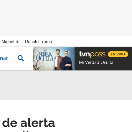
n Miguelito
Donald Trump
EN VIVO
ENIDOS ESPECIALES
NOVELAS
PROGRAMAS
GENTE TVN
PROG
Mi Verdad Oculta
de alerta