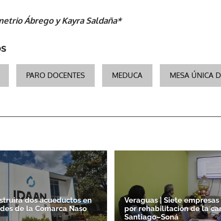
etrio Ábrego y Kayra Saldaña*
ACEPTAR
os
PARO DOCENTES
MEDUCA
MESA ÚNICA 
struirá dos acueductos en
Veraguas | Siete empresas
des de la Comarca Naso
por rehabilitación de la ca
Santiago–Soná