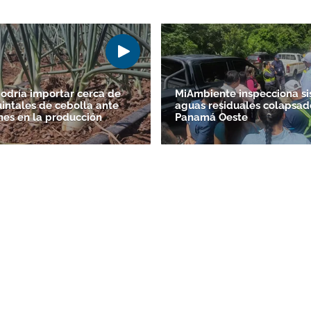
dría importar cerca de
MiAmbiente inspecciona s
uintales de cebolla ante
aguas residuales colapsad
Gracias por suscribirte a nuestro boletín.
nes en la producción
Panamá Oeste
ACEPTAR