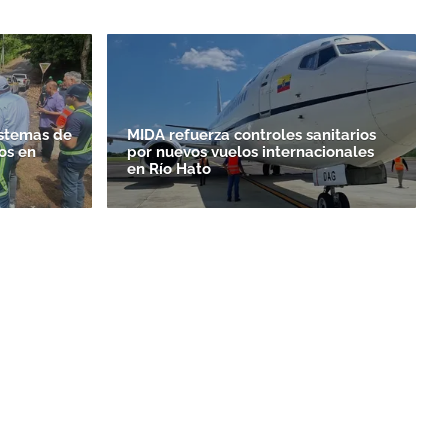
istemas de
MIDA refuerza controles sanitarios
os en
por nuevos vuelos internacionales
en Río Hato