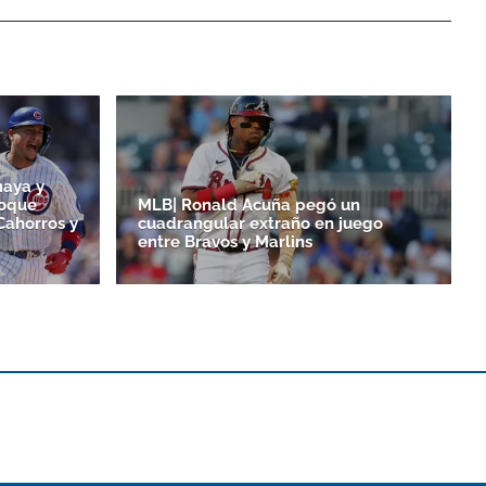
maya y
toque
MLB| Ronald Acuña pegó un
Cahorros y
cuadrangular extraño en juego
entre Bravos y Marlins