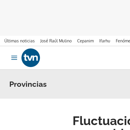
Últimas noticias
José Raúl Mulino
Cepanim
Ifarhu
Fenóme
Ir al contenido
Obrir navegació
Provincias
Fluctuaci