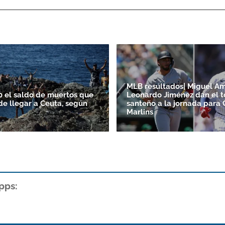
MLB resultados| Miguel A
0 el saldo de muertos que
Leonardo Jiménez dan el 
de llegar a Ceuta, según
santeño a la jornada para 
Marlins
pps: