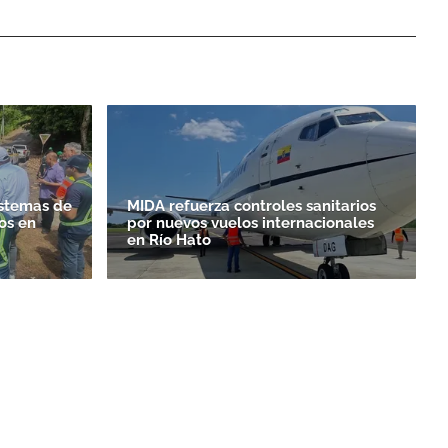
istemas de
MIDA refuerza controles sanitarios
os en
por nuevos vuelos internacionales
en Río Hato