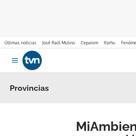
Últimas noticias
José Raúl Mulino
Cepanim
Ifarhu
Fenóme
Ir al contenido
Obrir navegació
Provincias
MiAmbient