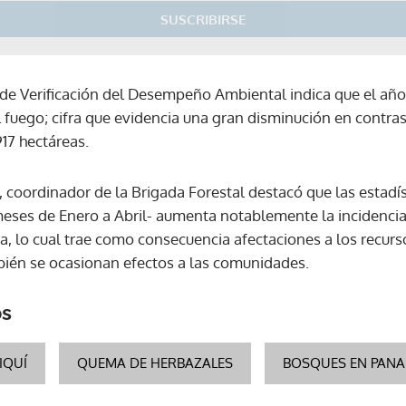
SUSCRIBIRSE
n de Verificación del Desempeño Ambiental indica que el año
l fuego; cifra que evidencia una gran disminución en contra
17 hectáreas.
o, coordinador de la Brigada Forestal destacó que las estad
 meses de Enero a Abril- aumenta notablemente la incidenci
a, lo cual trae como consecuencia afectaciones a los recurso
bién se ocasionan efectos a las comunidades.
os
IQUÍ
QUEMA DE HERBAZALES
BOSQUES EN PAN
Gracias por suscribirte a nuestro boletín.