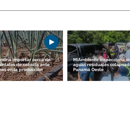
ACEPTAR
dría importar cerca de
MiAmbiente inspecciona s
uintales de cebolla ante
aguas residuales colapsad
nes en la producción
Panamá Oeste