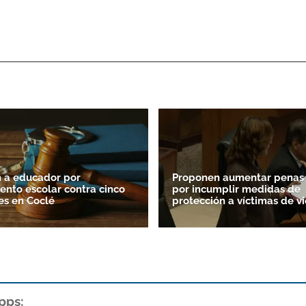
 a educador por
Proponen aumentar penas 
ento escolar contra cinco
por incumplir medidas de
es en Coclé
protección a víctimas de vi
pps: