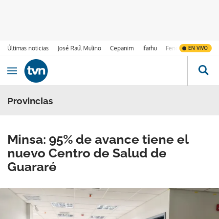
Últimas noticias
José Raúl Mulino
Cepanim
Ifarhu
Fenómeno de El Ni
EN VIVO
Ir al contenido
Obrir navegació
Provincias
Minsa: 95% de avance tiene el
nuevo Centro de Salud de
Guararé