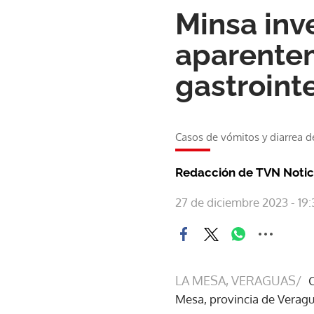
Minsa inv
aparente
gastroint
Casos de vómitos y diarrea 
Redacción de TVN Notic
27 de diciembre 2023 - 19:
LA MESA, VERAGUAS/
C
Mesa, provincia de Veragua