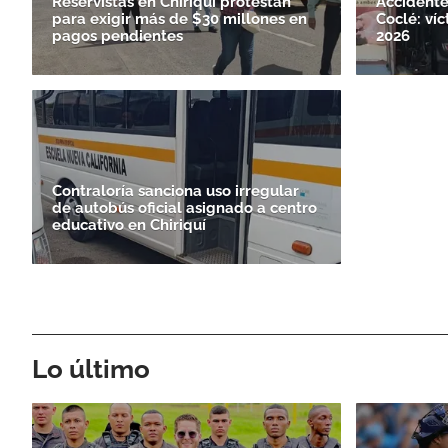
Reservistas en Chiriquí protestan
Accidente
para exigir más de $30 millones en
Coclé: ví
pagos pendientes
2026
Contraloría sanciona uso irregular
de autobús oficial asignado a centro
educativo en Chiriquí
Lo último