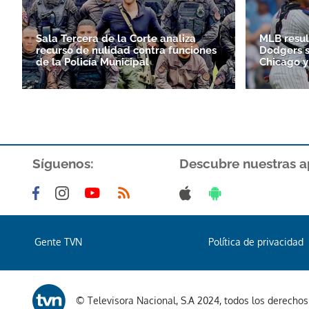
Sala Tercera de la Corte analiza
MLB resul
recurso de nulidad contra funciones
Dodgers s
de la Policía Municipal
Chicago y
Síguenos:
Descubre nuestras a
Gente TVN
Política de privacidad
© Televisora Nacional, S.A 2024, todos los derecho