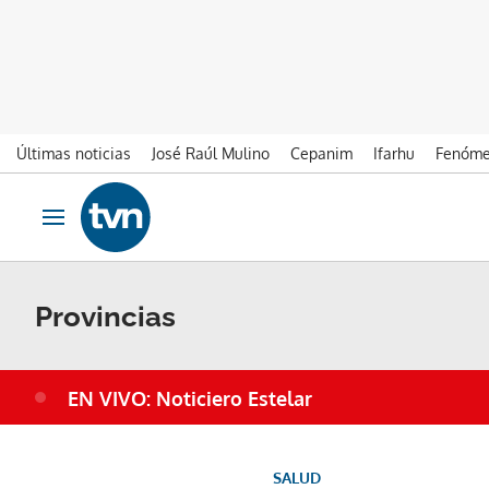
Últimas noticias
José Raúl Mulino
Cepanim
Ifarhu
Fenóme
Ir al contenido
Obrir navegació
Provincias
EN VIVO: Noticiero Estelar
SALUD