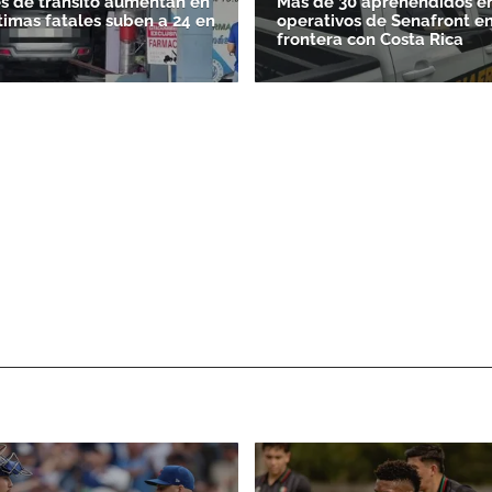
s de tránsito aumentan en
Más de 30 aprehendidos e
ctimas fatales suben a 24 en
operativos de Senafront en
frontera con Costa Rica