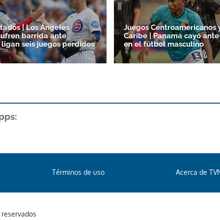
tados | Los Ángeles
Juegos Centroamericanos 
ufren barrida ante
Caribe | Panamá cayó ante
 ligan seis juegos perdidos
en el fútbol masculino
pps:
Términos de uso
Acerca de TV
s reservados