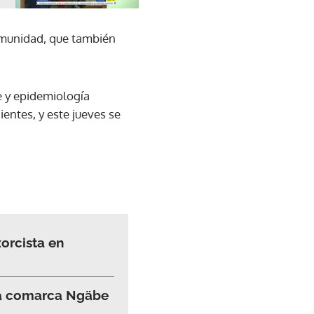
comunidad, que también
le y epidemiología
entes, y este jueves se
orcista en
la comarca Ngäbe