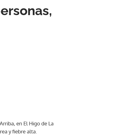
personas,
rriba, en El Higo de La
a y fiebre alta.