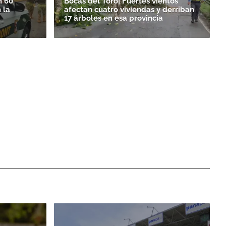
n 60
Bocas del Toro| Fuertes vientos
 la
afectan cuatro viviendas y derriban
17 árboles en esa provincia