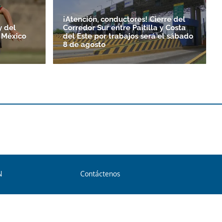
¡Atención, conductores! Cierre del
y del
Corredor Sur entre Paitilla y Costa
 México
del Este por trabajos será el sábado
8 de agosto
N
Contáctenos