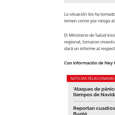
La situación les ha tomad
temen correr por riesgo al
El Ministerio de Salud ini
regional, tomaron muestras
dará un informe al respect
Con información de Ney C
NOTICIAS RELACIONADAS
'Ataques de pánic
tiempos de Navid
Reportan cuadros
Buglé