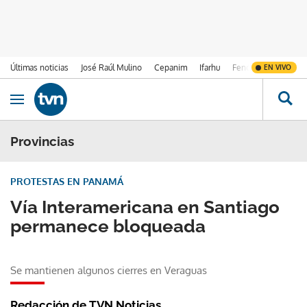
Últimas noticias
José Raúl Mulino
Cepanim
Ifarhu
Fenómeno de El Ni
EN VIVO
Ir al contenido
Obrir navegació
Provincias
PROTESTAS EN PANAMÁ
Vía Interamericana en Santiago
permanece bloqueada
Se mantienen algunos cierres en Veraguas
Redacción de TVN Noticias