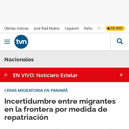
Últimas noticias
José Raúl Mulino
Cepanim
Ifarhu
Fenómeno de El Ni
EN VIVO
Ir al contenido
Obrir navegació
Nacionales
EN VIVO: Noticiero Estelar
CRISIS MIGRATORIA EN PANAMÁ
Incertidumbre entre migrantes
en la frontera por medida de
repatriación