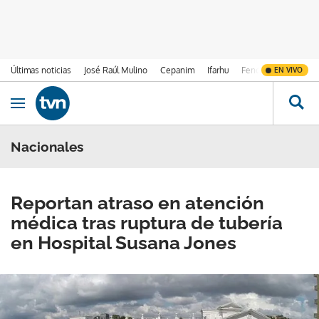
Últimas noticias
José Raúl Mulino
Cepanim
Ifarhu
Fenómeno de El Ni
EN VIVO
Ir al contenido
Obrir navegació
Nacionales
Reportan atraso en atención
médica tras ruptura de tubería
en Hospital Susana Jones