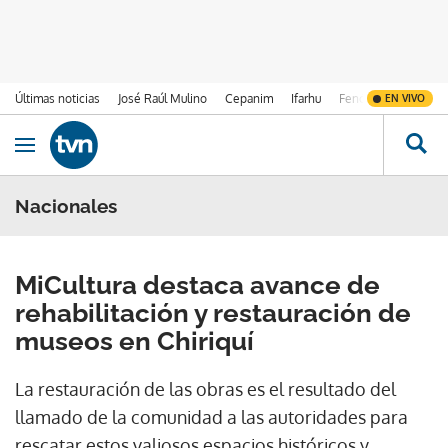
Últimas noticias
José Raúl Mulino
Cepanim
Ifarhu
Fenómeno de El Ni
EN VIVO
Ir al contenido
Obrir navegació
Nacionales
MiCultura destaca avance de
rehabilitación y restauración de
museos en Chiriquí
La restauración de las obras es el resultado del
llamado de la comunidad a las autoridades para
rescatar estos valiosos espacios históricos y