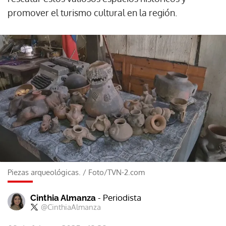
promover el turismo cultural en la región.
Piezas arqueológicas.
/
Foto/TVN-2.com
- Periodista
Cinthia Almanza
@CinthiaAlmanza