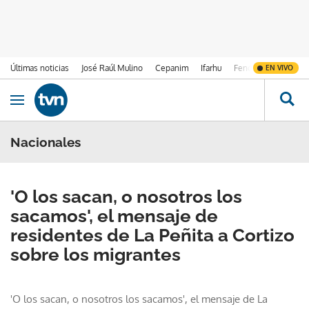
Últimas noticias
José Raúl Mulino
Cepanim
Ifarhu
Fenómeno de El Ni
EN VIVO
Ir al contenido
Obrir navegació
Nacionales
'O los sacan, o nosotros los
sacamos', el mensaje de
residentes de La Peñita a Cortizo
sobre los migrantes
'O los sacan, o nosotros los sacamos', el mensaje de La