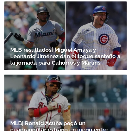
MLB resultados| Miguel Amaya y
Leonardo Jiménez dan el toque santeño a
la jornada para Cahorros y Marlins
MLB| Ronald Acuña pegó un
cuadrangular extraño en juego entre