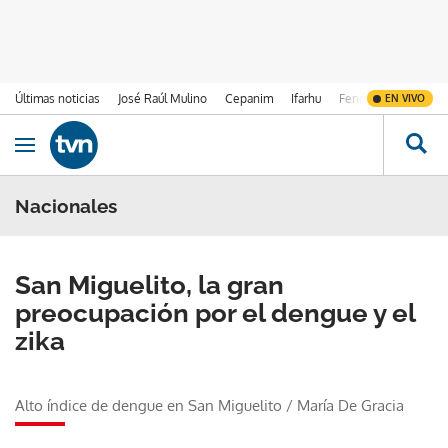
Últimas noticias
José Raúl Mulino
Cepanim
Ifarhu
Fenómeno de El Ni
EN VIVO
Ir al contenido
Obrir navegació
Nacionales
San Miguelito, la gran
preocupación por el dengue y el
zika
Alto índice de dengue en San Miguelito
/
María De Gracia