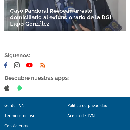
Caso Pandora| Revocan arresto
domiciliario al exfuncionario de la DGI
Lupo González
Síguenos:
Gracias por suscribirte a nuestro boletín.
Descubre nuestras apps:
ACEPTAR
Gente TVN
Política de privacidad
Términos de uso
Acerca de TVN
Contáctenos