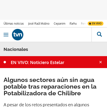
Últimas noticias
José Raúl Mulino
Cepanim
Ifarhu
Fenómeno de El Ni
EN VIVO
Ir al contenido
Obrir navegació
Nacionales
EN VIVO: Noticiero Estelar
Algunos sectores aún sin agua
potable tras reparaciones en la
Potabilizadora de Chilibre
A pesar de los retos presentados en algunos