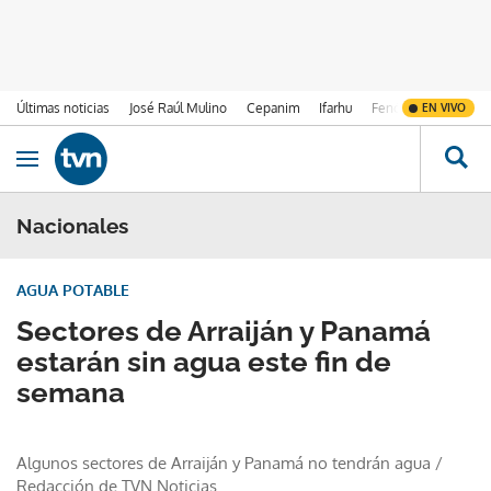
Últimas noticias
José Raúl Mulino
Cepanim
Ifarhu
Fenómeno de El Ni
EN VIVO
Ir al contenido
Obrir navegació
Nacionales
AGUA POTABLE
Sectores de Arraiján y Panamá
estarán sin agua este fin de
semana
Algunos sectores de Arraiján y Panamá no tendrán agua
/
Redacción de TVN Noticias