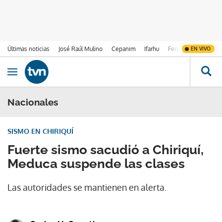
Últimas noticias
José Raúl Mulino
Cepanim
Ifarhu
Fenómeno de El Ni
EN VIVO
Ir al contenido
Obrir navegació
Nacionales
SISMO EN CHIRIQUÍ
Fuerte sismo sacudió a Chiriquí,
Meduca suspende las clases
Las autoridades se mantienen en alerta.