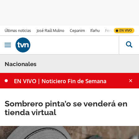
Últimas noticias
José Raúl Mulino
Cepanim
Ifarhu
Fenómeno de El Ni
EN VIVO
Ir al contenido
Obrir navegació
Nacionales
EN VIVO | Noticiero Fin de Semana
Sombrero pinta'o se venderá en
tienda virtual