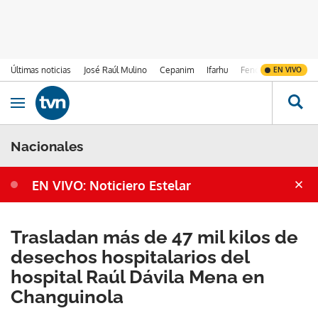
Últimas noticias
José Raúl Mulino
Cepanim
Ifarhu
Fenómeno de El Ni
EN VIVO
Ir al contenido
Obrir navegació
Nacionales
EN VIVO: Noticiero Estelar
Trasladan más de 47 mil kilos de
desechos hospitalarios del
hospital Raúl Dávila Mena en
Changuinola