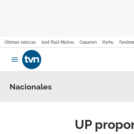
Últimas noticias
José Raúl Mulino
Cepanim
Ifarhu
Fenóme
Ir al contenido
Obrir navegació
Nacionales
UP propon