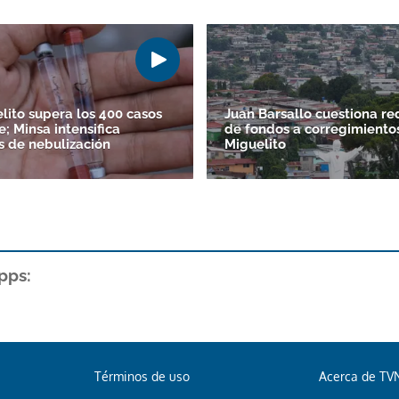
lito supera los 400 casos
Juan Barsallo cuestiona re
; Minsa intensifica
de fondos a corregimiento
s de nebulización
Miguelito
pps:
Términos de uso
Acerca de TV