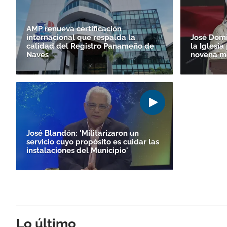
AMP renueva certificación
internacional que respalda la
José Domi
calidad del Registro Panameño de
la Iglesi
Naves
novena m
José Blandón: 'Militarizaron un
servicio cuyo propósito es cuidar las
instalaciones del Municipio'
Lo último