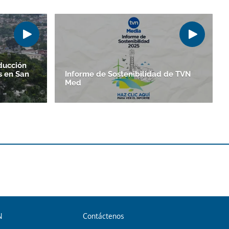
ducción
s en San
Informe de Sostenibilidad de TVN
Med
N
Contáctenos