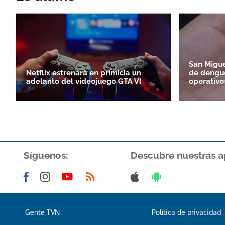
San Migue
Netflix estrenará en primicia un
de dengue
adelanto del videojuego GTA VI
operativo
Síguenos:
Descubre nuestras a
Gente TVN
Política de privacidad