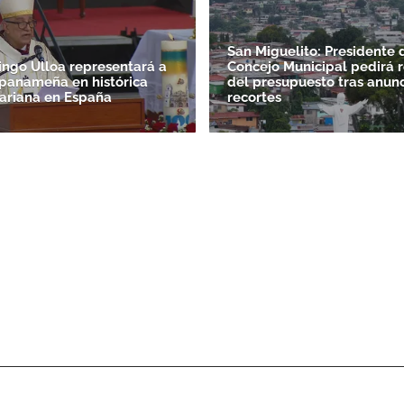
San Miguelito: Presidente 
ngo Ulloa representará a
Concejo Municipal pedirá r
a panameña en histórica
del presupuesto tras anun
ariana en España
recortes