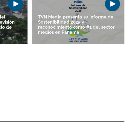
del
TVN Media presenta su Informe de
evisión
Sostenibilidad 2025 y
cio de
reconocimiento como #1 del sector
medios en Panamá