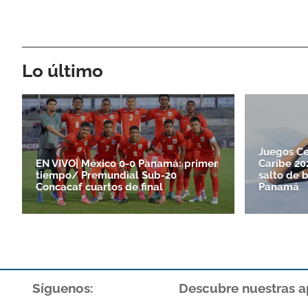
Lo último
Juegos Ce
EN VIVO| México 0-0 Panamá: primer
Caribe 20
tiempo/ Premundial Sub-20
salto de 
Concacaf cuartos de final
Panamá
Síguenos:
Descubre nuestras a