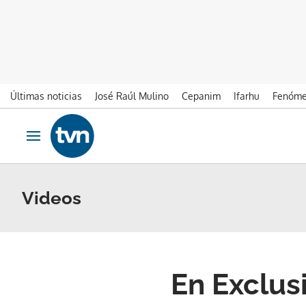
Últimas noticias
José Raúl Mulino
Cepanim
Ifarhu
Fenóme
Ir al contenido
Obrir navegació
Videos
En Exclus