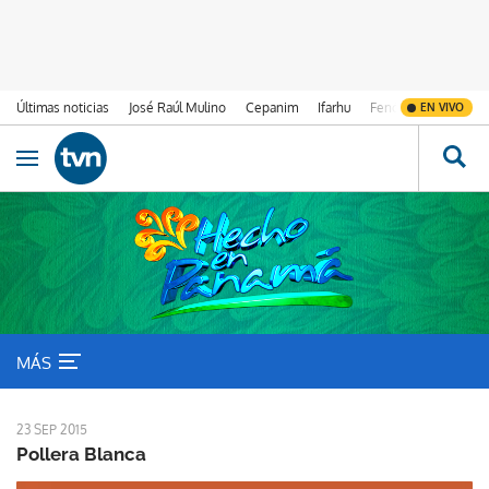
Últimas noticias
José Raúl Mulino
Cepanim
Ifarhu
Fenómeno de El Ni
EN VIVO
Ir al contenido
Obrir navegació
Trajes Típicos
MÁS
23 SEP 2015
Pollera Blanca