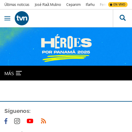
Últimas noticias
José Raúl Mulino
Cepanim
Ifarhu
Fenómeno de El Ni
EN VIVO
Ir al contenido
Obrir navegació
Patricia Miranda Allen
MÁS
Síguenos: