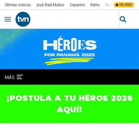
Últimas noticias
José Raúl Mulino
Cepanim
Ifarhu
Fenómeno de El Ni
EN VIVO
Ir al contenido
Obrir navegació
Héroes por Panamá
MÁS
¡POSTULA A TU HÉROE 2026
AQUÍ!