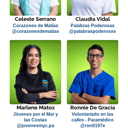
Celeste Serrano
Claudia Vidal
Corazones de Matías
Palabras Poderosas
@corazonesdematias
@palabraspoderosxs
Marlene Matos
Ronnie De Gracia
Jóvenes por el Mar y
Voluntariado en las
las Costas
calles - Paramédico
@jovenesmyc.pa
@ron0197e