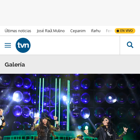
Últimas noticias
José Raúl Mulino
Cepanim
Ifarhu
Fenómeno de El Ni
EN VIVO
Ir al contenido
Obrir navegació
Galería