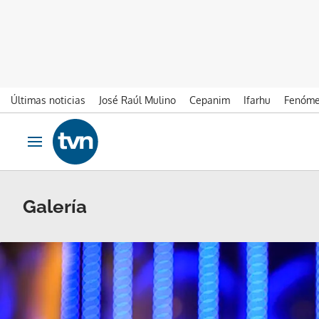
Últimas noticias
José Raúl Mulino
Cepanim
Ifarhu
Fenóme
Ir al contenido
Obrir navegació
Galería