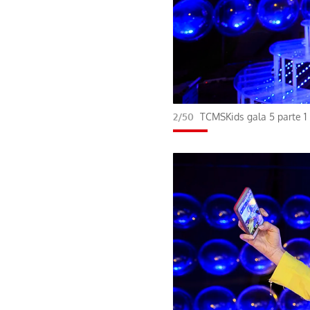
2/50
TCMSKids gala 5 parte 1