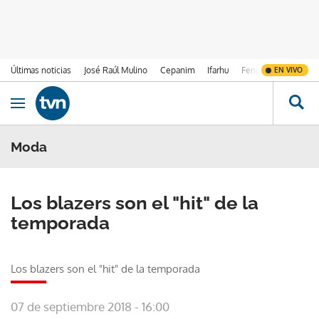
Últimas noticias
José Raúl Mulino
Cepanim
Ifarhu
Fenómeno de El Ni
EN VIVO
Ir al contenido
Obrir navegació
Moda
Los blazers son el "hit" de la
temporada
Los blazers son el "hit" de la temporada
07 de septiembre 2018 - 16:00