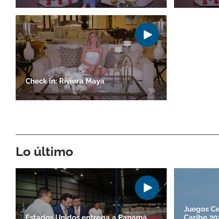
Check in: Riviera Maya
Lo último
Juegos Ce
Estados Unidos entrega a Panamá
Caribe 2