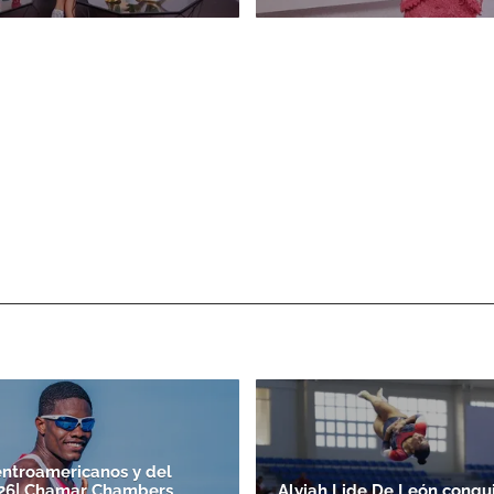
ntroamericanos y del
026| Chamar Chambers
Alyiah Lide De León conqu