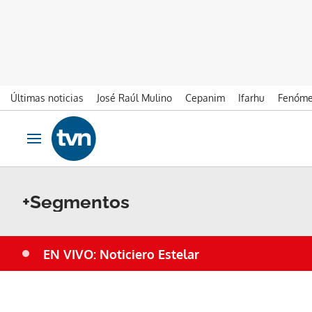
Últimas noticias
José Raúl Mulino
Cepanim
Ifarhu
Fenóme
Ir al contenido
Obrir navegació
+Segmentos
EN VIVO: Noticiero Estelar