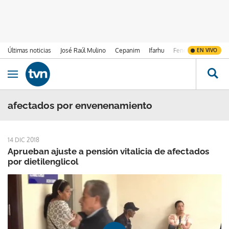
Últimas noticias
José Raúl Mulino
Cepanim
Ifarhu
Fenómeno de El Ni
EN VIVO
Ir al contenido
Obrir navegació
afectados por envenenamiento
14 DIC 2018
Aprueban ajuste a pensión vitalicia de afectados
por dietilenglicol