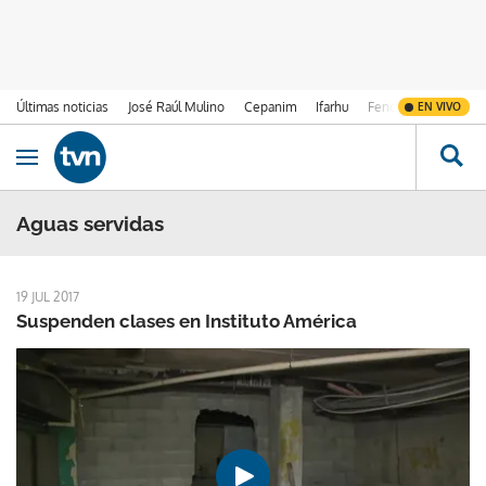
Últimas noticias
José Raúl Mulino
Cepanim
Ifarhu
Fenómeno de El Ni
EN VIVO
Ir al contenido
Obrir navegació
Aguas servidas
19 JUL 2017
Suspenden clases en Instituto América