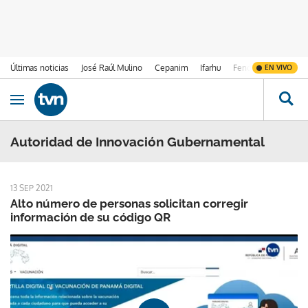
Últimas noticias
José Raúl Mulino
Cepanim
Ifarhu
Fenómeno de El Ni
EN VIVO
Ir al contenido
Obrir navegació
Autoridad de Innovación Gubernamental
13 SEP 2021
Alto número de personas solicitan corregir
información de su código QR