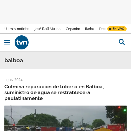
Últimas noticias
José Raúl Mulino
Cepanim
Ifarhu
Fenómeno de El Ni
EN VIVO
Ir al contenido
Obrir navegació
balboa
11 JUN 2024
Culmina reparación de tubería en Balboa,
suministro de agua se restrablecerá
paulatinamente