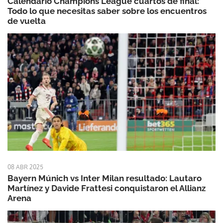
Calendario Champions League cuartos de final:
Todo lo que necesitas saber sobre los encuentros
de vuelta
08 ABR 2025
Bayern Múnich vs Inter Milan resultado: Lautaro
Martínez y Davide Frattesi conquistaron el Allianz
Arena