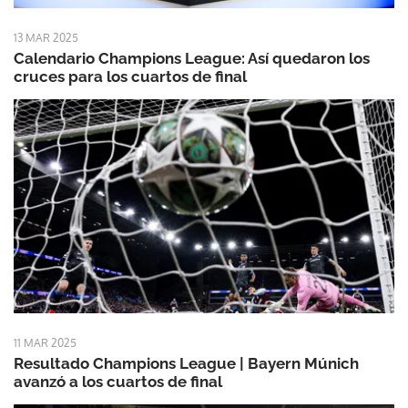
13 MAR 2025
Calendario Champions League: Así quedaron los
cruces para los cuartos de final
11 MAR 2025
Resultado Champions League | Bayern Múnich
avanzó a los cuartos de final