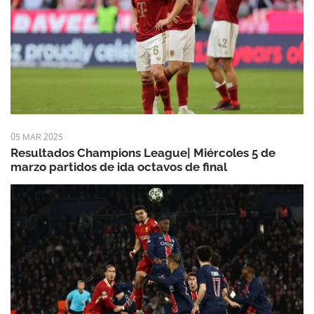
05 MAR 2025
Resultados Champions League| Miércoles 5 de
marzo partidos de ida octavos de final