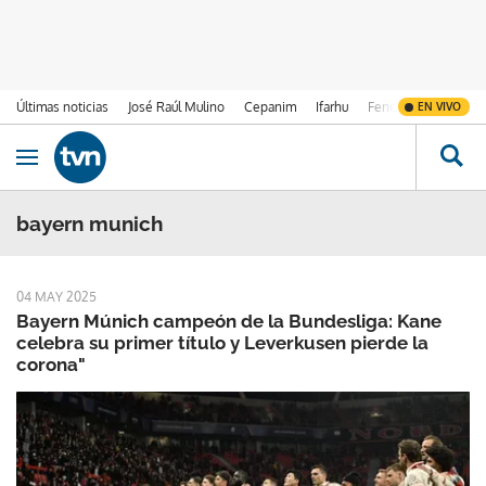
Últimas noticias
José Raúl Mulino
Cepanim
Ifarhu
Fenómeno de El Ni
EN VIVO
Ir al contenido
Obrir navegació
bayern munich
04 MAY 2025
Bayern Múnich campeón de la Bundesliga: Kane
celebra su primer título y Leverkusen pierde la
corona"