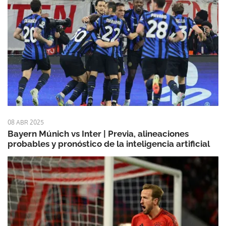
08 ABR 2025
Bayern Múnich vs Inter | Previa, alineaciones
probables y pronóstico de la inteligencia artificial