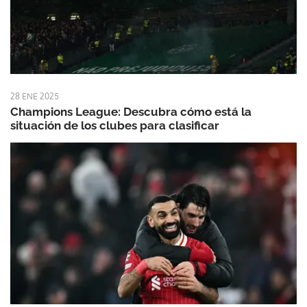
28 ENE 2025
Champions League: Descubra cómo está la
situación de los clubes para clasificar