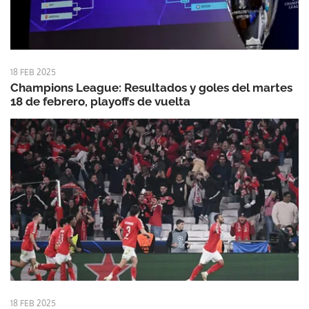
18 FEB 2025
Champions League: Resultados y goles del martes
18 de febrero, playoffs de vuelta
18 FEB 2025