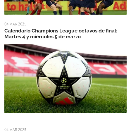
04 MAR 2025
Calendario Champions League octavos de final:
Martes 4 y miércoles 5 de marzo
04 MAR 2025