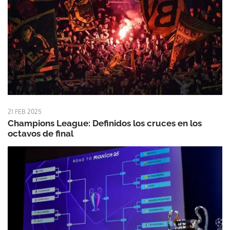
21 FEB 2025
Champions League: Definidos los cruces en los
octavos de final