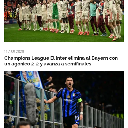
16 ABR 2025
Champions League El Inter elimina al Bayern con
un agónico 2-2 y avanza a semifinales