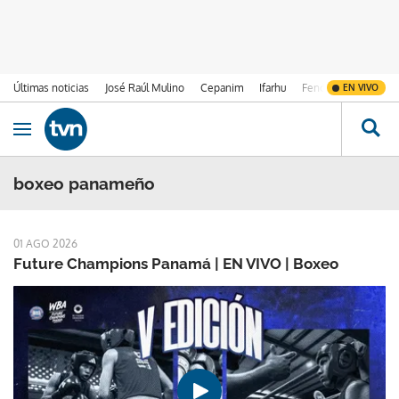
Últimas noticias
José Raúl Mulino
Cepanim
Ifarhu
Fenómeno de El Ni
EN VIVO
Ir al contenido
Obrir navegació
boxeo panameño
01 AGO 2026
Future Champions Panamá | EN VIVO | Boxeo