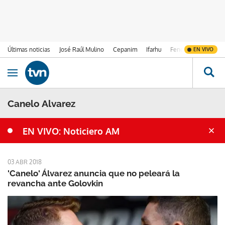
Últimas noticias
José Raúl Mulino
Cepanim
Ifarhu
Fenómeno de El Ni
EN VIVO
Ir al contenido
Obrir navegació
Canelo Alvarez
EN VIVO: Noticiero AM
03 ABR 2018
'Canelo' Álvarez anuncia que no peleará la
revancha ante Golovkin