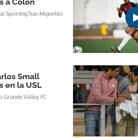
os a Colón
 al Sporting San Miguelito.
rlos Small
s en la USL
io Grande Valley FC