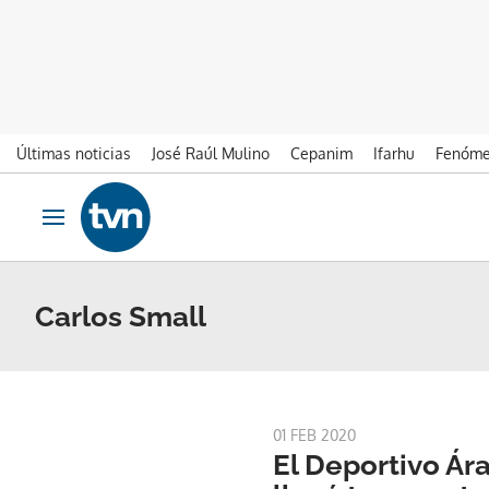
Últimas noticias
José Raúl Mulino
Cepanim
Ifarhu
Fenóme
Ir al contenido
Obrir navegació
Carlos Small
01 FEB 2020
El Deportivo Ár