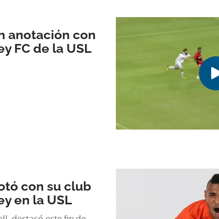
n anotación con
ey FC de la USL
otó con su club
ey en la USL
l, destacó este fin de