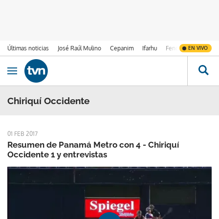
Últimas noticias
José Raúl Mulino
Cepanim
Ifarhu
Fenómeno de El Ni
EN VIVO
Ir al contenido
Obrir navegació
Chiriquí Occidente
01 FEB 2017
Resumen de Panamá Metro con 4 - Chiriquí
Occidente 1 y entrevistas