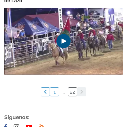
de Lazo
1
...
22
Síguenos: