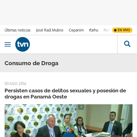
Últimas noticias
José Raúl Mulino
Cepanim
Ifarhu
Fenómeno de El Ni
EN VIVO
Ir al contenido
Obrir navegació
Consumo de Droga
03 AGO 2016
Persisten casos de delitos sexuales y posesión de
drogas en Panamá Oeste