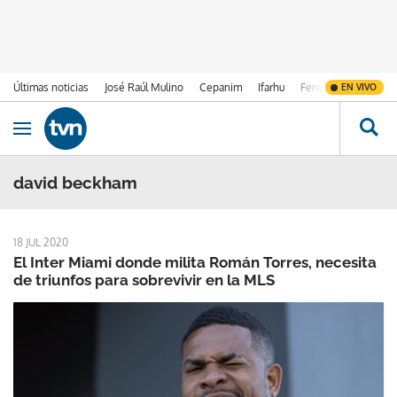
Últimas noticias
José Raúl Mulino
Cepanim
Ifarhu
Fenómeno de El Ni
EN VIVO
Ir al contenido
Obrir navegació
david beckham
18 JUL 2020
El Inter Miami donde milita Román Torres, necesita
de triunfos para sobrevivir en la MLS