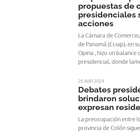
propuestas de 
presidenciales 
acciones
La Cámara de Comercio, I
de Panamá (Cciap), en 
Opina , hizo un balance 
presidencial, donde lam
candidatos y pidió que q
de la República , convie
20 ABR 2024
acciones desde el primer
Debates presid
brindaron soluc
expresan resid
La preocupación entre lo
provincia de Colón sigu