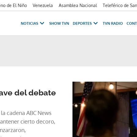
no de El Niño
Venezuela
Asamblea Nacional
Teleférico de Sa
NOTICIAS
SHOW TVN
DEPORTES
TVN RADIO
CONT
ave del debate
n la cadena ABC News
ntener cierto decoro,
enzarzaron,