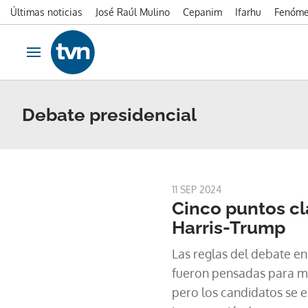
Últimas noticias
José Raúl Mulino
Cepanim
Ifarhu
Fenóme
Ir al contenido
Obrir navegació
Debate presidencial
11 SEP 2024
Cinco puntos cl
Harris-Trump
Las reglas del debate e
fueron pensadas para ma
pero los candidatos se 