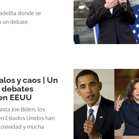
ladelfia donde se
 un debate.
alos y caos | Un
s debates
 en EEUU
sta Joe Biden, los
en Estados Unidos han
losividad y mucha