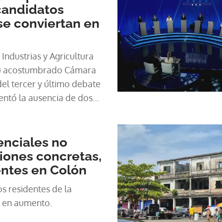
candidatos
se conviertan en
ndustrias y Agricultura
su acostumbrado Cámara
del tercer y último debate
entó la ausencia de dos
uien gane la Presidencia
rta sus propuestas en
 día de su gobierno.
enciales no
iones concretas,
entes en Colón
s residentes de la
e en aumento.