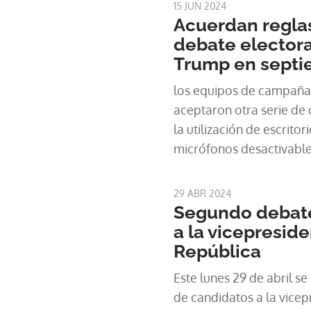
15 JUN 2024
Acuerdan reglas
debate electora
Trump en septi
los equipos de campaña
aceptaron otra serie de d
la utilización de escritor
micrófonos desactivable
tiempos de sus exposici
29 ABR 2024
Segundo debate
a la vicepreside
República
Este lunes 29 de abril s
de candidatos a la vice