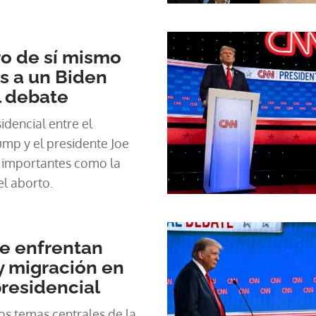
o de sí mismo
s a un Biden
l debate
idencial entre el
mp y el presidente Joe
 importantes como la
el aborto.
e enfrentan
 y migración en
residencial
os temas centrales de la