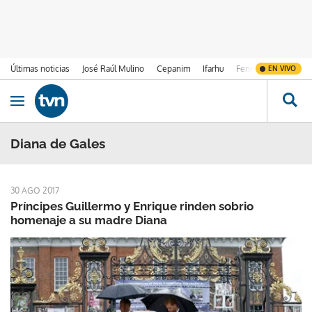
Últimas noticias
José Raúl Mulino
Cepanim
Ifarhu
Fenómeno de El Ni
EN VIVO
Ir al contenido
Obrir navegació
Diana de Gales
30 AGO 2017
Príncipes Guillermo y Enrique rinden sobrio
homenaje a su madre Diana