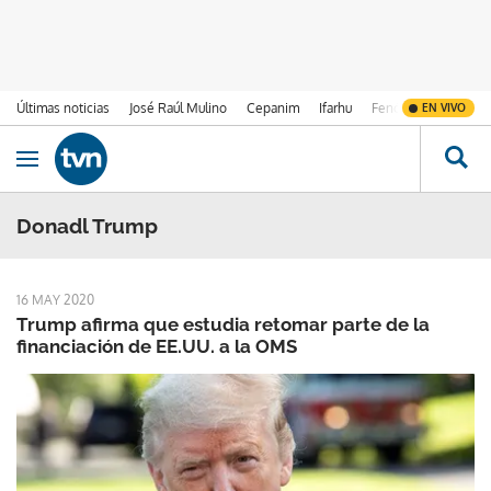
Últimas noticias
José Raúl Mulino
Cepanim
Ifarhu
Fenómeno de El Ni
EN VIVO
Ir al contenido
Obrir navegació
Donadl Trump
16 MAY 2020
Trump afirma que estudia retomar parte de la
financiación de EE.UU. a la OMS