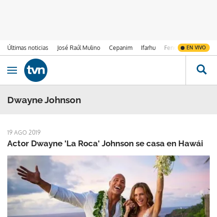
Últimas noticias
José Raúl Mulino
Cepanim
Ifarhu
Fenómeno de El Ni
EN VIVO
Ir al contenido
Obrir navegació
Dwayne Johnson
19 AGO 2019
Actor Dwayne 'La Roca' Johnson se casa en Hawái